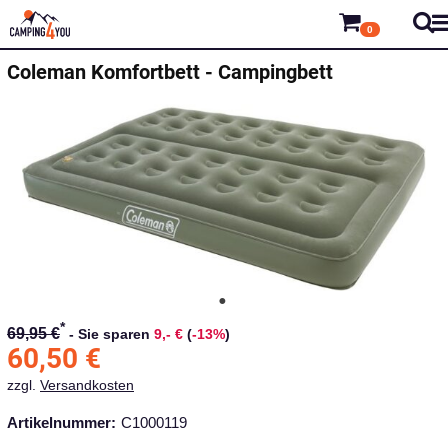
0
Coleman
Komfortbett - Campingbett
*
69,95 €
-
Sie sparen
9,- €
(
-13%
)
60,50
€
zzgl.
Versandkosten
Artikelnummer:
C1000119