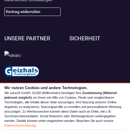
Vertrag widerrufen
UNSERE PARTNER
SICHERHEIT
Wir nutzen Cookies und andere Technologien.
Wir (ukw24 GmbH, 61200 Wölfersheim) benötigen Ihre
Zustimmung (Widerruf
jederzeit möglich)
um Ihnen mit Hilfe von Cookies, Pixeln und vergleichbaren
Technologien, alle Inhalte dieser Seite anzuzeigen, Ihre Nutzung unseres Online-
Angebots zu analysieren, Nutzungsprofile zu erstellen und personalisierte Werbung
anzuzeigen. Zu Werbezwecken können diese Daten auch an Dritte, wie z.B.
Suchmaschinenanbieter, Social Networks oder Werbeagenturen weitergegeben
werden. Details können unten eingesehen werden. Beachten Sie auch unsere
© 2026 camping4you
Datenschutzerklärung
.