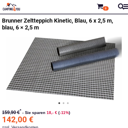
0
Brunner
Zeltteppich Kinetic, Blau, 6 x 2,5 m,
blau, 6 × 2,5 m
*
159,90 €
-
Sie sparen
18,- €
(
-11%
)
142,00
€
zzgl.
Versandkosten