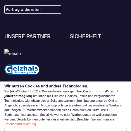
Vertrag widerrufen
UNSERE PARTNER
SICHERHEIT
Wir nutzen Cookies und andere Technologien.
Wir (ukw24 GmbH, 61200 Wölfersheim) benötigen Ihre
Zustimmung (Widerruf
jederzeit möglich)
um Ihnen mit Hilfe von Cookies, Pixeln und vergleichbaren
Technologien, alle Inhalte dieser Seite anzuzeigen, Ihre Nutzung unseres Online-
Angebots zu analysieren, Nutzungsprofile zu erstellen und personalisierte Werbung
anzuzeigen. Zu Werbezwecken können diese Daten auch an Dritte, wie z.B.
Suchmaschinenanbieter, Social Networks oder Werbeagenturen weitergegeben
werden. Details können unten eingesehen werden. Beachten Sie auch unsere
© 2026 camping4you
Datenschutzerklärung
.