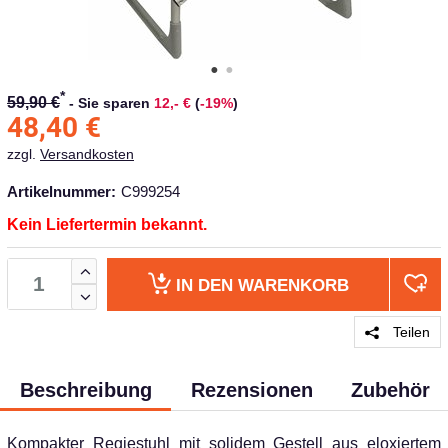
*
59,90 €
-
Sie sparen
12,- €
(
-19%
)
48,40
€
zzgl.
Versandkosten
Artikelnummer:
C999254
Kein Liefertermin bekannt.
IN DEN
WARENKORB
Teilen
Beschreibung
Rezensionen
Zubehör
Kompakter Regiestuhl mit solidem Gestell aus eloxiertem