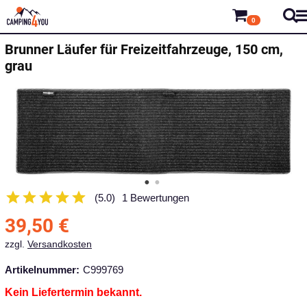
0
Brunner
Läufer für Freizeitfahrzeuge, 150 cm,
grau
(5.0)
1 Bewertungen
39,50
€
zzgl.
Versandkosten
Artikelnummer:
C999769
Kein Liefertermin bekannt.