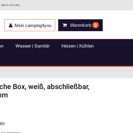
(Mo-Fr: 8-17 Uhr)
Warenkorb
0
Mein camping4you
on
Wasser | Sanitär
Heizen | Kühlen
he Box, weiß, abschließbar,
mm
ten