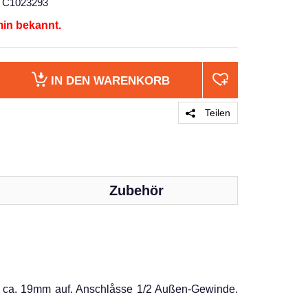
C1023293
min bekannt.
IN DEN
WARENKORB
Teilen
Zubehör
PRODUKT 
 ca. 19mm auf. Anschlåsse 1/2 Außen-Gewinde.