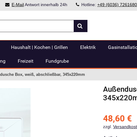
E-Mail
Antwort innerhalb 24h
Hotline:
+49 (6036) 7261680
Haushalt | Kochen | Grillen
Elektrik
Gasinstallati
ung
Freizeit
Fundgrube
dusche Box, weiß, abschließbar, 345x220mm
Außendusc
345x220
48,60
€
zzgl.
Versandkos