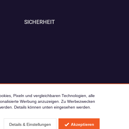
SICHERHEIT
okies, Pixeln und vergleichbaren Technologien, alle
ersonalisierte Werbung anzuzeigen. Zu Werbezwecken
© 2026 camping4you
werden. Details können unten eingesehen werden.
 Verkaufspreis
Details & Einstellungen
Akzeptieren