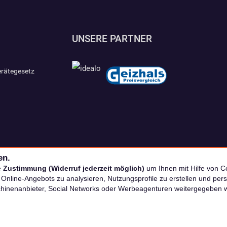
UNSERE PARTNER
erätegesetz
en.
e
Zustimmung (Widerruf jederzeit möglich)
um Ihnen mit Hilfe von Co
s Online-Angebots zu analysieren, Nutzungsprofile zu erstellen und p
chinenanbieter, Social Networks oder Werbeagenturen weitergegeben 
nkl. MwSt. zzgl. Versand | *) Unverbindliche Preisempfehlung | **) Ehemaliger