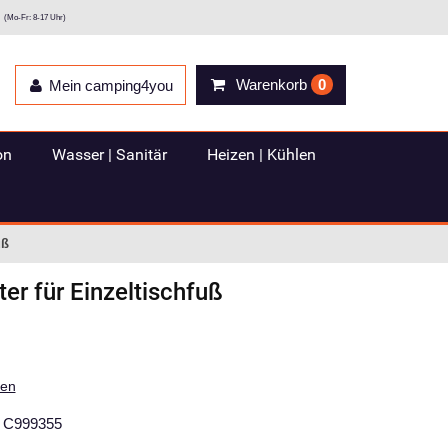
(Mo-Fr: 8-17 Uhr)
Warenkorb
0
Mein camping4you
on
Wasser | Sanitär
Heizen | Kühlen
uß
er für Einzeltischfuß
ten
C999355