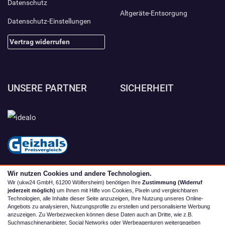
Datenschutz
Altgeräte-Entsorgung
Datenschutz-Einstellungen
Vertrag widerrufen
UNSERE PARTNER
SICHERHEIT
Wir nutzen Cookies und andere Technologien.
Wir (ukw24 GmbH, 61200 Wölfersheim) benötigen Ihre
Zustimmung (Widerruf
jederzeit möglich)
um Ihnen mit Hilfe von Cookies, Pixeln und vergleichbaren
Technologien, alle Inhalte dieser Seite anzuzeigen, Ihre Nutzung unseres Online-
Angebots zu analysieren, Nutzungsprofile zu erstellen und personalisierte Werbung
anzuzeigen. Zu Werbezwecken können diese Daten auch an Dritte, wie z.B.
Suchmaschinenanbieter, Social Networks oder Werbeagenturen weitergegeben