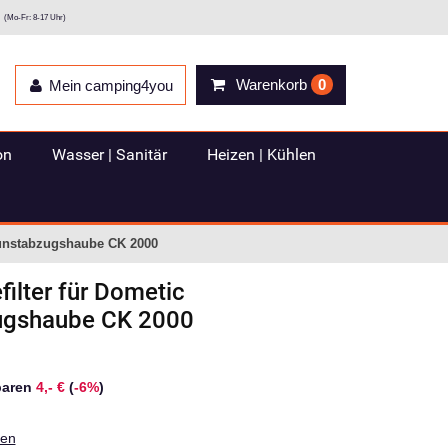
(Mo-Fr: 8-17 Uhr)
Warenkorb
0
Mein camping4you
on
Wasser | Sanitär
Heizen | Kühlen
 Dunstabzugshaube CK 2000
filter für Dometic
ugshaube CK 2000
paren
4,- €
(
-6%
)
ten