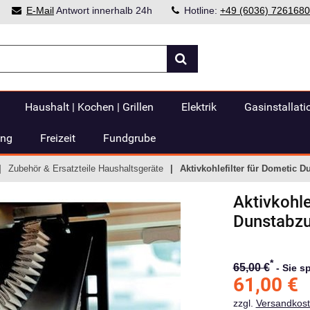
E-Mail
Antwort innerhalb 24h
Hotline:
+49 (6036) 7261680
Haushalt | Kochen | Grillen
Elektrik
Gasinstallati
ung
Freizeit
Fundgrube
Zubehör & Ersatzteile Haushaltsgeräte
Aktivkohlefilter für Dometic
Aktivkohle
Dunstabz
*
65,00 €
-
Sie s
61,00
€
zzgl.
Versandkos