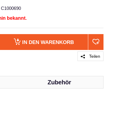
C1000690
min bekannt.
IN DEN
WARENKORB
Teilen
Zubehör
PRODUKT 