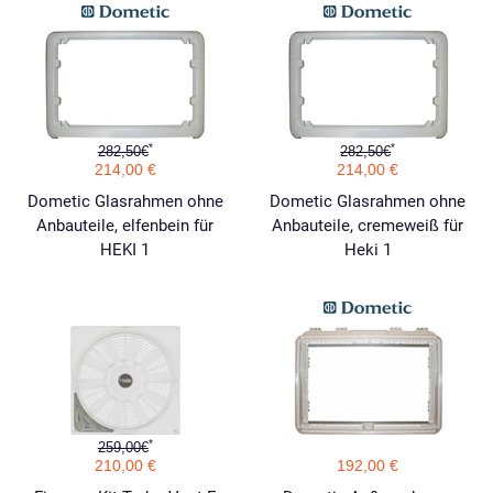
*
*
282,50€
282,50€
214,00 €
214,00 €
Dometic Glasrahmen ohne
Dometic Glasrahmen ohne
Anbauteile, elfenbein für
Anbauteile, cremeweiß für
HEKI 1
Heki 1
*
259,00€
210,00 €
192,00 €