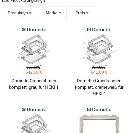
(alle Produkte angezeigt)
Produkttyp
Marke
Preis
*
*
857,50€
857,50€
642,00 €
641,00 €
Dometic Grundrahmen
Dometic Grundrahmen
komplett, grau für HEKI 1
komplett, cremeweiß für
HEKI 1