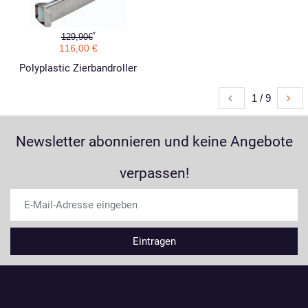
*
129,90€
116,00 €
Polyplastic Zierbandroller
1 / 9
Newsletter abonnieren und keine Angebote
verpassen!