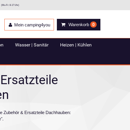
(Mo-Fr: 8-17 Uhr)
Warenkorb
0
Mein camping4you
on
Wasser | Sanitär
Heizen | Kühlen
Ersatzteile
en
ie Zubehör & Ersatzteile Dachhauben:
".