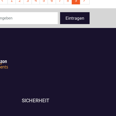
1
2
3
4
5
6
7
8
9
SICHERHEIT