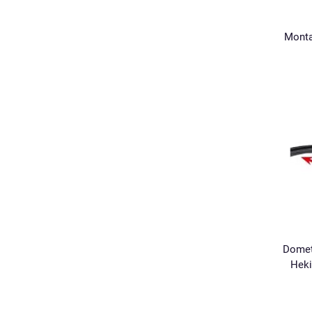
Monta
Domet
Heki