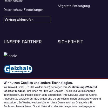
Datenschutz
Altgeräte-Entsorgung
Datenschutz-Einstellungen
Vertrag widerrufen
UNSERE PARTNER
SICHERHEIT
Wir nutzen Cookies und andere Technologien.
Wir (ukw24 GmbH, 61200 Wölfersheim) benötigen Ihre
Zustimmung (Widerruf
jederzeit möglich)
um Ihnen mit Hilfe von Cookies, Pixeln und vergleichbaren
Technologien, alle Inhalte dieser Seite anzuzeigen, Ihre Nutzung unseres Online-
Angebots zu analysieren, Nutzungsprofile zu erstellen und personalisierte Werbung
anzuzeigen. Zu Werbezwecken können diese Daten auch an Dritte, wie z.B.
Suchmaschinenanbieter, Social Networks oder Werbeagenturen weitergegeben