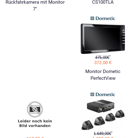
Rückfahrkamera mit Monitor
CS100TLA
7"
*
475,00€
372,00 €
Monitor Dometic
PerfectView
*
1.649,00€