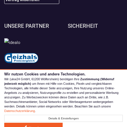
UNSERE PARTNER
SICHERHEIT
Wir nutzen Cookies und andere Technologien.
Wir (ukw24 GmbH, 61200 Wölfersheim) benötigen Ihre
Zustimmung (Widerruf
jederzeit möglich)
um Ihnen mit Hilfe von Cookies, Pixeln und vergleichbaren
Technologien, alle Inhalte dieser Seite anzuzeigen, Ihre Nutzung unseres Online-
Angebots zu analysieren, Nutzungsprofile zu erstellen und personalisierte Werbung
anzuzeigen. Zu Werbezwecken können diese Daten auch an Dritte, wie z.B.
Suchmaschinenanbieter, Social Networks oder Werbeagenturen weitergegeben
werden. Details können unten eingesehen werden. Beachten Sie auch unsere
© 2026 camping4you
Datenschutzerklärung
.
Alle Preise inkl. MwSt. zzgl. Versand | *) Unverbindliche
Details & Einstellungen
Preisempfehlung | **) Ehemaliger Verkaufspreis