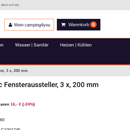
(Mo-Fr: 8-17 Uhr)
Warenkorb
0
Mein camping4you
on
Wasser | Sanitär
Heizen | Kühlen
ler, 3 x, 200 mm
c
Fensteraussteller, 3 x, 200 mm
paren
16,- €
(
-24%
)
ten
C1001745