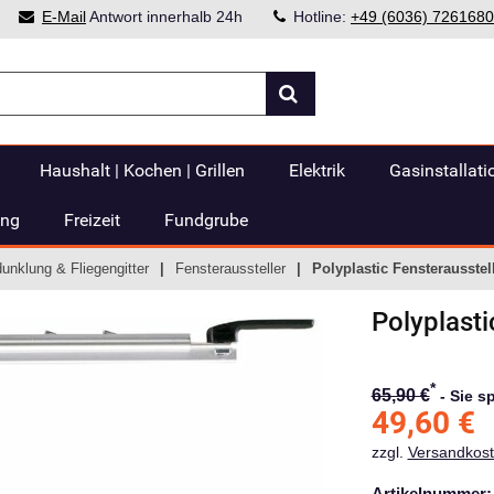
E-Mail
Antwort innerhalb 24h
Hotline:
+49 (6036) 7261680
Haushalt | Kochen | Grillen
Elektrik
Gasinstallati
ung
Freizeit
Fundgrube
dunklung & Fliegengitter
Fensteraussteller
Polyplastic Fensterausstel
Polyplasti
*
65,90 €
-
Sie s
49,60
€
zzgl.
Versandkos
Artikelnummer: